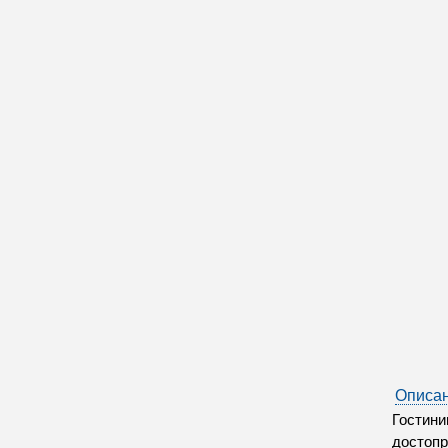
Описан
Гостини
достопр