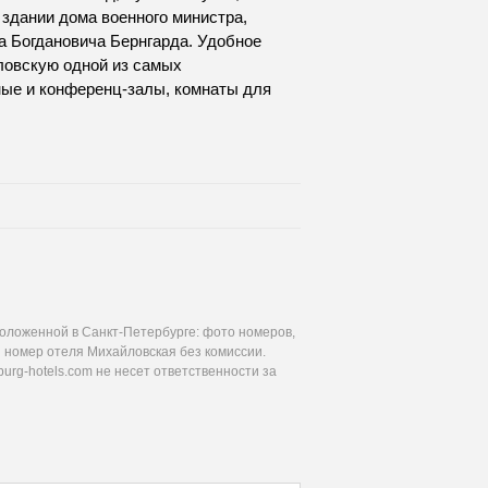
 здании дома военного министра,
а Богдановича Бернгарда. Удобное
ловскую одной из самых
ные и конференц-залы, комнаты для
оложенной в Санкт-Петербурге: фото номеров,
я номер отеля Михайловская без комиссии.
urg-hotels.com не несет ответственности за