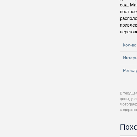
сад, Ма
построе
располо
привлек
перегов
Кол-во
Интер
Регист
В текуще
цены, ус
Фотографи
содержан
Похо