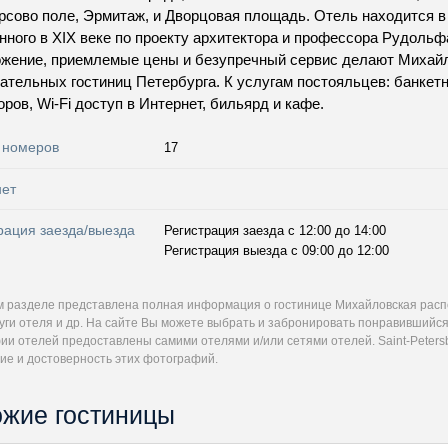
рсово поле, Эрмитаж, и Дворцовая площадь. Отель находится в
нного в XIX веке по проекту архитектора и профессора Рудольф
жение, приемлемые цены и безупречный сервис делают Михай
ательных гостиниц Петербурга. К услугам постояльцев: банкет
оров, Wi-Fi доступ в Интернет, бильярд и кафе.
 номеров
17
нет
рация заезда/выезда
Регистрация заезда с 12:00 до 14:00
Регистрация выезда с 09:00 до 12:00
м разделе представлена полная информация о гостинице Михайловская расп
луги отеля и др. На сайте Вы можете выбрать и забронировать понравившийс
и отелей предоставлены самими отелями и/или сетями отелей. Saint-Petersb
ие и достоверность этих фотографий.
жие гостиницы