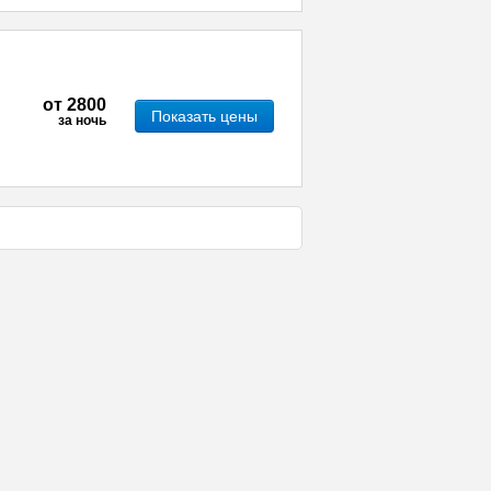
от
2800
Показать цены
за ночь