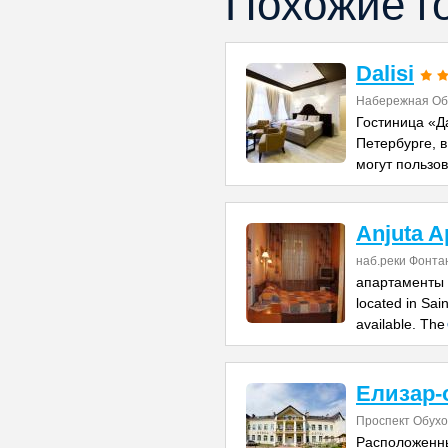
Похожие г
Dalisi
Набережная Об
Гостиница «Д
Петербурге, в
могут пользо
Anjuta A
наб.реки Фонта
апартаменты а
located in Sai
available. The
Елизар-
Проспект Обух
Расположенны