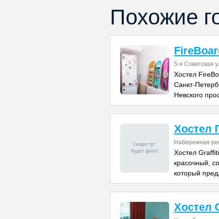
Похожие г
FireBoar
5-я Советская у
Хостел FireB
Санкт-Петербу
Невского прос
Хостел 
Набережная ре
Хостел Graffit
красочный, с
который пред
Хостел 