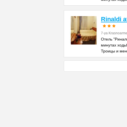
Rinaldi 
7-ya Krasnoarme
Отель "Риналь
минутах ходь
Троицы и ме