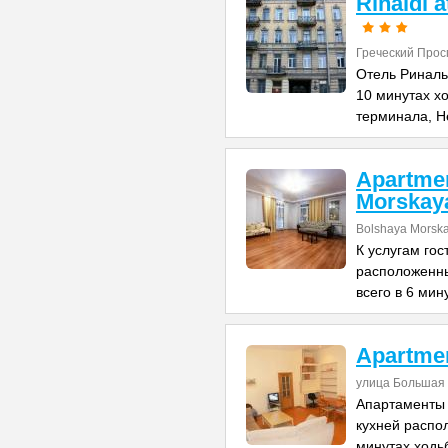
Rinaldi 
Греческий Прос
Отель Риналь
10 минутах х
терминала, Н
Apartme
Morskay
Bolshaya Morska
К услугам го
расположенны
всего в 6 мин
Apartme
улица Большая 
Апартаменты 
кухней распо
минутах ходь