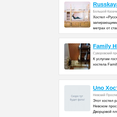
Russkaya
Большой Казачи
Хостел «Русс
запирающими
метрах от ст
Family H
Суворовский пр
К услугам го
хостела Fami
Uno Хос
Невский Проспе
Этот хостел 
Невском просп
Дворцовой пл