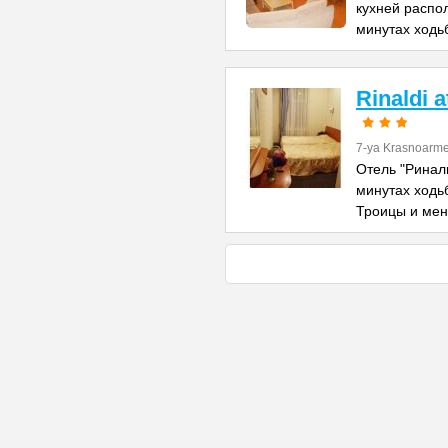
кухней распо
минутах ходь
Rinaldi 
7-ya Krasnoarme
Отель "Риналь
минутах ходь
Троицы и ме