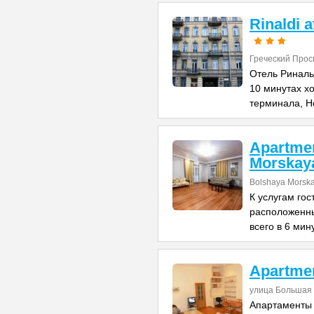
Rinaldi 
Греческий Прос
Отель Риналь
10 минутах х
терминала, Н
Apartme
Morskay
Bolshaya Morska
К услугам го
расположенны
всего в 6 мин
Apartme
улица Большая 
Апартаменты 