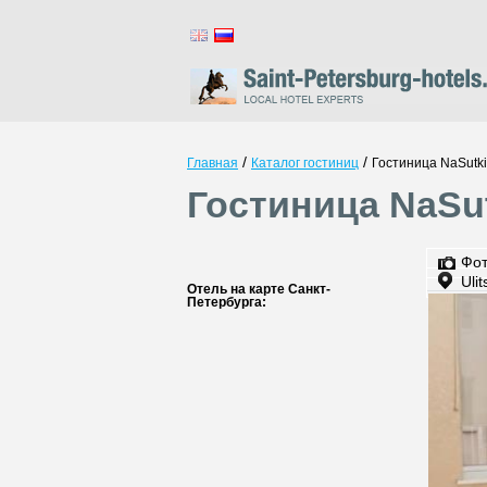
/
/
Главная
Каталог гостиниц
Гостиница NaSutki
Гостиница NaSut
Фо
Uli
Отель на карте Санкт-
Петербурга: