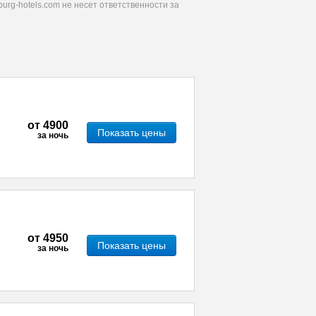
urg-hotels.com не несет ответственности за
от
4900
Показать цены
за ночь
от
4950
Показать цены
за ночь