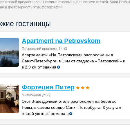
и отелей предоставлены самими отелями и/или сетями отелей. Saint-Petersb
ие и достоверность этих фотографий.
жие гостиницы
Apartment na Petrovskom
Петровский проспект, 14 к3
Апартаменты «На Петровском» расположены в
Санкт-Петербурге, в 1 км от стадиона «Петровский» и
в 2,9 км от здания
Фортеция Питер
Милионная ул.29
Этот 3-звездочный отель расположен на берегах
Невы, в самом сердце Санкт-Петербурга. К услугам
гостей уютные номера в