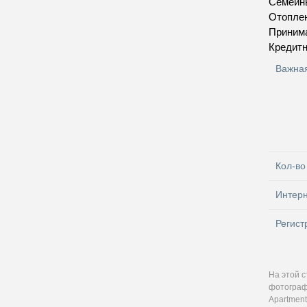
Семейн
Отопле
Приним
Кредитн
Важна
Кол-во
Интер
Регист
На этой 
фотограф
Apartment