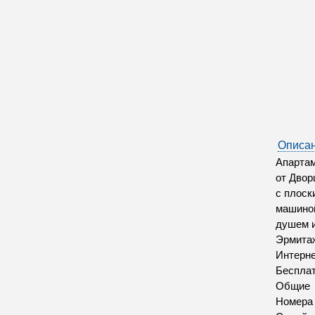
Описан
Апартам
от Двор
с плоск
машиной
душем и
Эрмитаж
Интерн
Бесплат
Общие
Номера