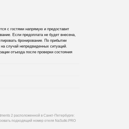
тся с гостями напрямую и предоставит
вание. Если предоплата не будет внесена,
улировать бронирование. По прибытии
 на случай непредвиденных ситуаций.
рации отъезда после проверки состояния
tments 2 расположенной в Санкт-Петербурге:
ировать подходящий номер отеля NaSutki.PRO