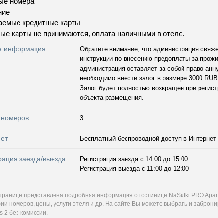
ые номера
ние
аемые кредитные карты
ые карты не принимаются, оплата наличными в отеле.
я информация
Обратите внимание, что администрация свяже
инструкции по внесению предоплаты за прожи
администрация оставляет за собой право анн
необходимо внести залог в размере 3000 RUB
Залог будет полностью возвращен при регист
объекта размещения.
 номеров
3
нет
Бесплатный беспроводной доступ в Интернет
рация заезда/выезда
Регистрация заезда с 14:00 до 15:00
Регистрация выезда с 11:00 до 12:00
странице представлена подробная информация о гостинице NaSutki.PRO Apar
ии номеров, цены, услуги отеля и др. На сайте Вы можете выбрать и заброн
s 2 без комиссии.