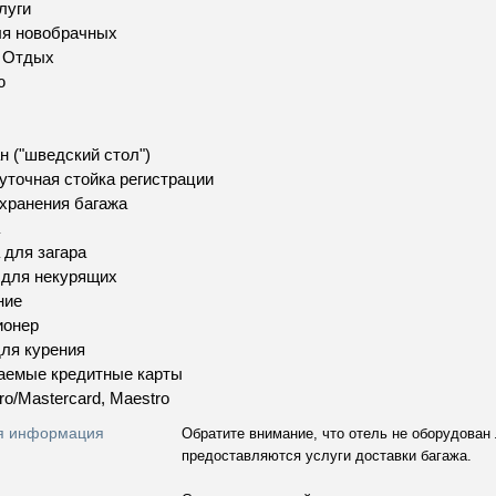
слуги
ля новобрачных
и Отдых
ю
н ("шведский стол")
уточная стойка регистрации
хранения багажа
 для загара
 для некурящих
ние
ионер
ля курения
аемые кредитные карты
ro/Mastercard, Maestro
я информация
Обратите внимание, что отель не оборудован
предоставляются услуги доставки багажа.