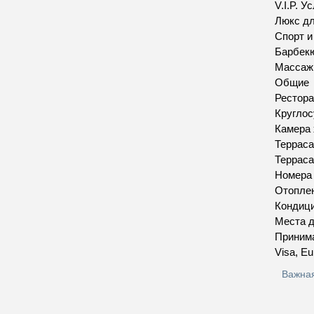
V.I.P. У
Люкс д
Спорт 
Барбек
Массаж
Общие
Рестора
Круглос
Камера 
Терраса
Терраса
Номера
Отопле
Кондиц
Места д
Приним
Visa, Eu
Важна