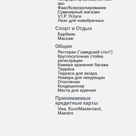
зал
Факс/Ксерокопирование
Сувенирный магазин
V.I.P. Услуги
Люкс для новобрачных
Спорт и Отдых
Барбекю
Массаж
Общие
Ресторан ("шведский стол")
Круглосуточная стойка
регистрации
Камера хранения багажа
Терраса
Терраса для загара
Номера для некурящих
Отопление
Кондиционер
Места для курения
Принимаемые
кредитные карты
Visa, Euro/Mastercard,
Maestro