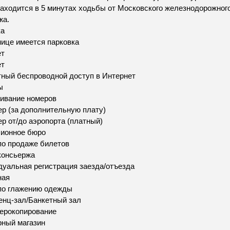
находится в 5 минутах ходьбы от Московского железнодорожного, 
жа.
ка
нице имеется парковка
ет
ет
ный беспроводной доступ в Интернет
ы
ивание номеров
р (за дополнительную плату)
р от/до аэропорта (платный)
сионное бюро
по продаже билетов
консьержа
уальная регистрация заезда/отъезда
ная
по глажению одежды
нц-зал/Банкетный зал
ерокопирование
ный магазин