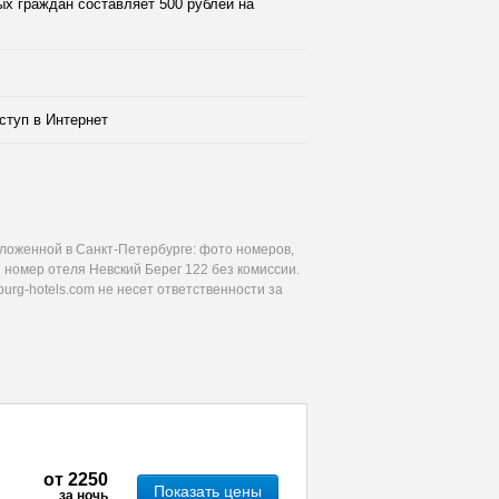
х граждан составляет 500 рублей на
ступ в Интернет
ложенной в Санкт-Петербурге: фото номеров,
 номер отеля Невский Берег 122 без комиссии.
urg-hotels.com не несет ответственности за
от
2250
Показать цены
за ночь