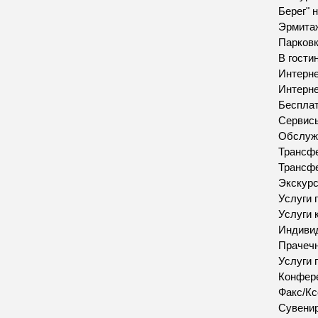
Берег" 
Эрмита
Парков
В гости
Интерн
Интерн
Бесплат
Сервис
Обслуж
Трансфе
Трансфе
Экскур
Услуги 
Услуги 
Индивид
Прачеч
Услуги 
Конфере
Факс/Кс
Сувенир