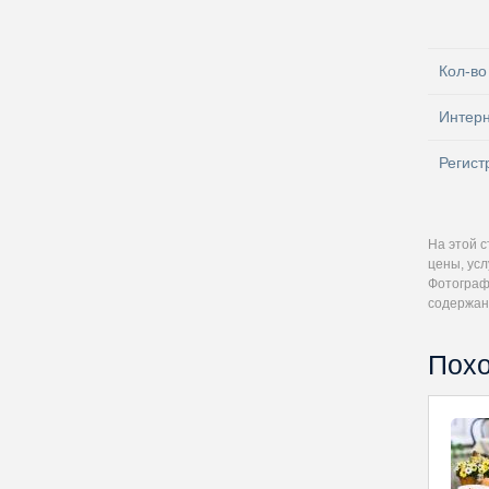
Кол-во
Интер
Регист
На этой 
цены, усл
Фотографи
содержан
Похо