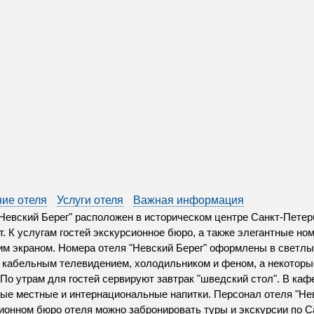
ие отеля
Услуги отеля
Важная информация
Невский Берег" расположен в историческом центре Санкт-Петер
т. К услугам гостей экскурсионное бюро, а также элегантные но
им экраном. Номера отеля "Невский Берег" оформлены в светл
 кабельным телевидением, холодильником и феном, а некотор
 По утрам для гостей сервируют завтрак "шведский стол". В каф
ые местные и интернациональные напитки. Персонал отеля "Нев
ионном бюро отеля можно забронировать туры и экскурсии по С