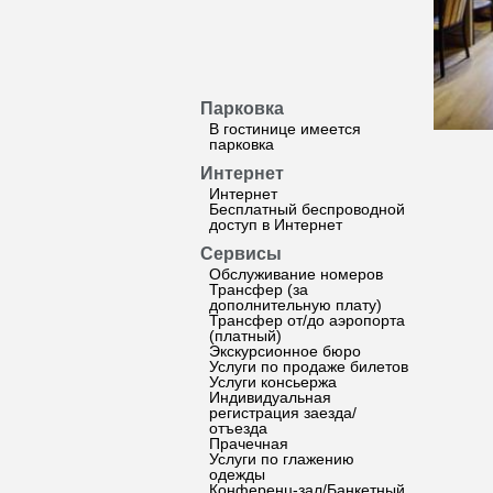
Парковка
В гостинице имеется
парковка
Интернет
Интернет
Бесплатный беспроводной
доступ в Интернет
Сервисы
Обслуживание номеров
Трансфер (за
дополнительную плату)
Трансфер от/до аэропорта
(платный)
Экскурсионное бюро
Услуги по продаже билетов
Услуги консьержа
Индивидуальная
регистрация заезда/
отъезда
Прачечная
Услуги по глажению
одежды
Конференц-зал/Банкетный