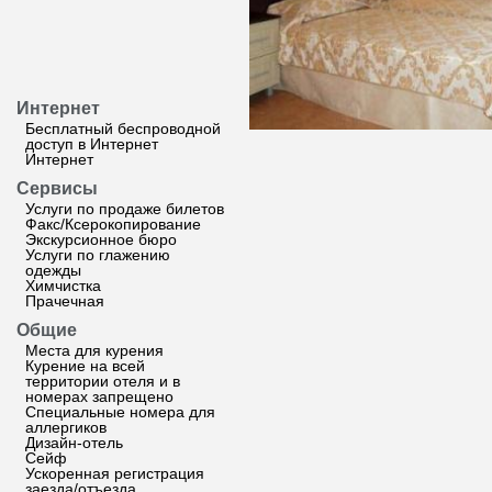
Интернет
Бесплатный беспроводной
доступ в Интернет
Интернет
Сервисы
Услуги по продаже билетов
Факс/Ксерокопирование
Экскурсионное бюро
Услуги по глажению
одежды
Химчистка
Прачечная
Общие
Места для курения
Курение на всей
территории отеля и в
номерах запрещено
Специальные номера для
аллергиков
Дизайн-отель
Сейф
Ускоренная регистрация
заезда/отъезда