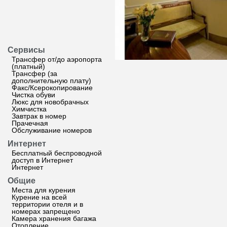
Сервисы
Трансфер от/до аэропорта
(платный)
Трансфер (за
дополнительную плату)
Факс/Ксерокопирование
Чистка обуви
Люкс для новобрачных
Химчистка
Завтрак в номер
Прачечная
Обслуживание номеров
Интернет
Бесплатный беспроводной
доступ в Интернет
Интернет
Общие
Места для курения
Курение на всей
территории отеля и в
номерах запрещено
Камера хранения багажа
Отопление