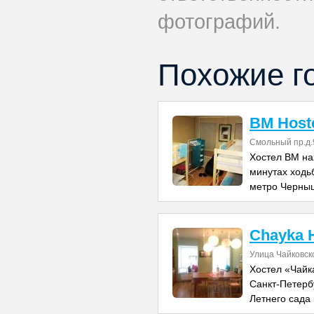
фотографий.
Похожие г
BM Host
Смольный пр.д.
Хостел BM нах
минутах ходьб
метро Черныш
Chayka H
Улица Чайковск
Хостел «Чайк
Санкт-Петерб
Летнего сада