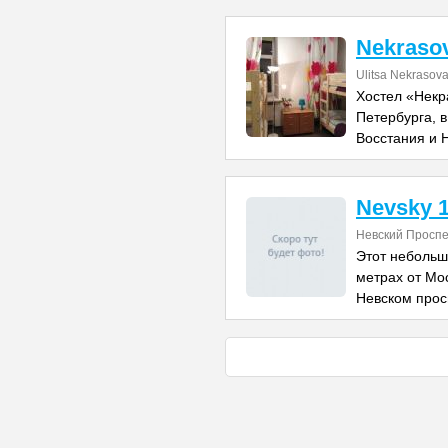
Nekrasov
Ulitsa Nekrasov
Хостел «Некр
Петербурга, 
Восстания и Н
Nevsky 
Невский Проспе
Этот небольш
метрах от Мо
Невском прос