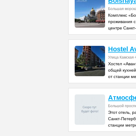
Bolshay
Большая морск
Комплекс «Бо
проживания с
центре Санкт
Hostel A
Улица Камская 
Хостел «Аван
общей кухней
от станции м
Атмосфе
Большой проспе
Этот отель, 
Санкт-Петербу
станции метр