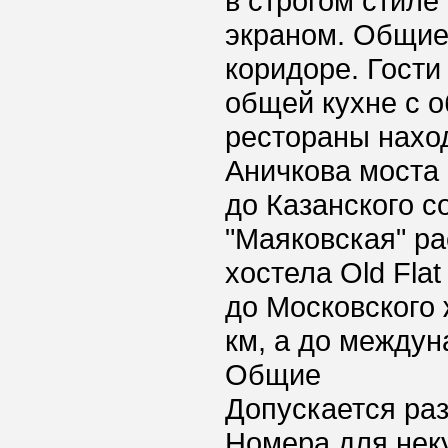
в строгом стиле
экраном. Общие
коридоре. Гости
общей кухне с 
рестораны наход
Аничкова моста 
до Казанского с
"Маяковская" ра
хостела Old Fla
до Московского 
км, а до междун
Общие
Допускается ра
Номера для нек