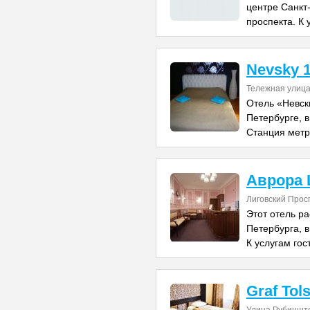
центре Санкт-
проспекта. К 
Nevsky 
Тележная улица
Отель «Невск
Петербурге, в
Станция мет
Аврора 
Лиговский Прос
Этот отель р
Петербурга, в
К услугам гос
Graf Tol