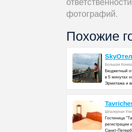
ответственности
фотографий.
Похожие г
SkyОте
Большая Конюш
Бюджетный от
в 5 минутах 
Эрмитажа и в
Tavriche
Шпалерная Улиц
Гостиница "Та
регистрации 
Санкт-Петерб