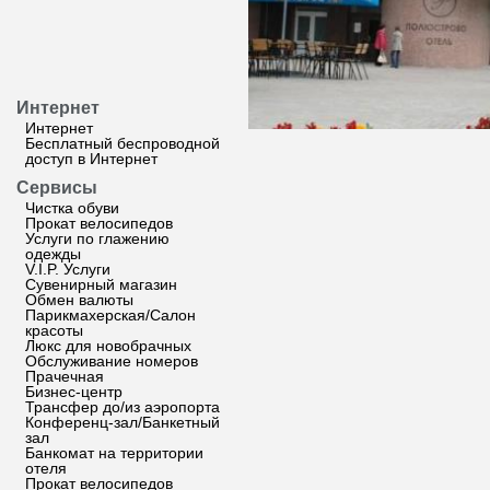
Интернет
Интернет
Бесплатный беспроводной
доступ в Интернет
Сервисы
Чистка обуви
Прокат велосипедов
Услуги по глажению
одежды
V.I.P. Услуги
Сувенирный магазин
Обмен валюты
Парикмахерская/Салон
красоты
Люкс для новобрачных
Обслуживание номеров
Прачечная
Бизнес-центр
Трансфер до/из аэропорта
Конференц-зал/Банкетный
зал
Банкомат на территории
отеля
Прокат велосипедов