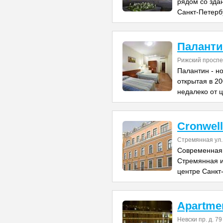
рядом со зда
Санкт-Петерб
Паланти
Рижский проспе
Палантин - но
открытая в 2
недалеко от 
Cronwel
Стремянная ул.
Современная 
Стремянная и
центре Санкт
Apartme
Невски пр. д. 79