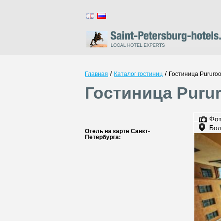
/
/
Главная
Каталог гостиниц
Гостиница Pururoo
Гостиница Purur
Фо
Бол
Отель на карте Санкт-
Петербурга: