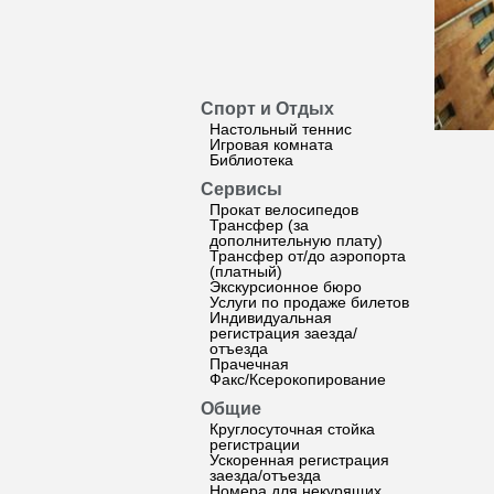
Спорт и Отдых
Настольный теннис
Игровая комната
Библиотека
Сервисы
Прокат велосипедов
Трансфер (за
дополнительную плату)
Трансфер от/до аэропорта
(платный)
Экскурсионное бюро
Услуги по продаже билетов
Индивидуальная
регистрация заезда/
отъезда
Прачечная
Факс/Ксерокопирование
Общие
Круглосуточная стойка
регистрации
Ускоренная регистрация
заезда/отъезда
Номера для некурящих