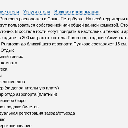
ие отеля
Услуги отеля
Важная информация
Pururoom расположен в Санкт-Петербурге. На всей территории 
огут пользоваться собственной или общей ванной комнатой. Сто
уточно. В хостеле гости могут поиграть в настольный теннис и 
аходится в 300 метрах от хостела Pururoom, а здание Адмиралт
 Pururoom до ближайшего аэропорта Пулково составляет 15 км.
и Отдых
ьный теннис
 комната
тека
ы
велосипедов
р (за дополнительную плату)
р от/до аэропорта (платный)
сионное бюро
по продаже билетов
уальная регистрация заезда/отъезда
ная
ерокопирование