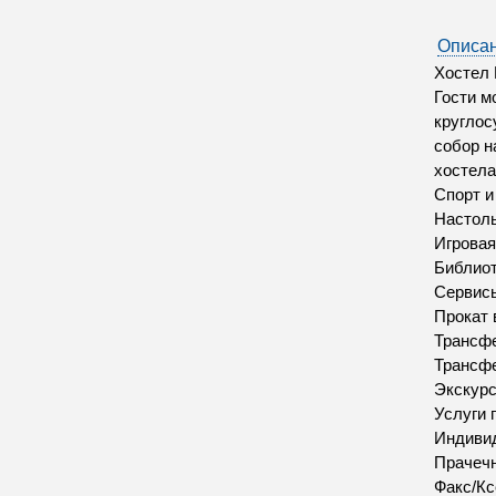
Описан
Хостел 
Гости м
круглос
собор н
хостела
Спорт 
Настол
Игровая
Библио
Сервис
Прокат 
Трансфе
Трансфе
Экскур
Услуги 
Индивид
Прачеч
Факс/Кс