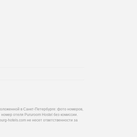
положенной в Санкт-Петербурге: фото номеров,
 номер отеля Pururoom Hostel без комиссии.
urg-hotels.com не несет ответственности за