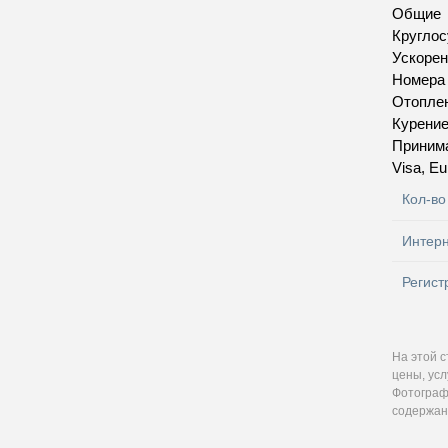
Общие
Круглос
Ускорен
Номера
Отопле
Курение
Приним
Visa, E
Кол-во
Интер
Регист
На этой 
цены, усл
Фотографи
содержан