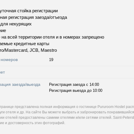
уточная стойка регистрации
ная регистрация заезда/отъезда
 для некурящих
ние
 на всей территории отеля и в номерах запрещено
аемые кредитные карты
uro/Mastercard, JCB, Maestro
 номеров
19
нет
рация заезда/выезда
Регистрация заезда с 14:00
Регистрация выезда до 10:00
странице представлена полная информация о гостинице Pururoom Hostel рас
уги отеля и др. На сайте Вы можете выбрать и забронировать понравившийся
и отелей предоставлены самими отелями и/или сетями отелей. Saint-Petersb
ие и достоверность этих фотографий.