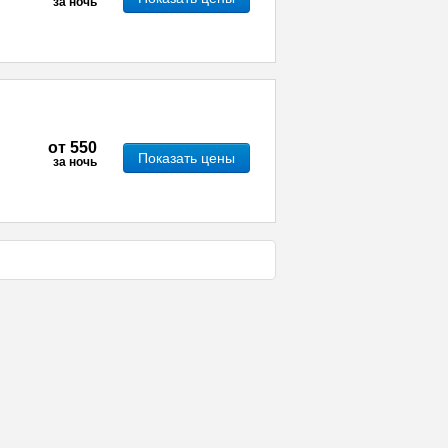
за ночь
от
550
Показать цены
за ночь