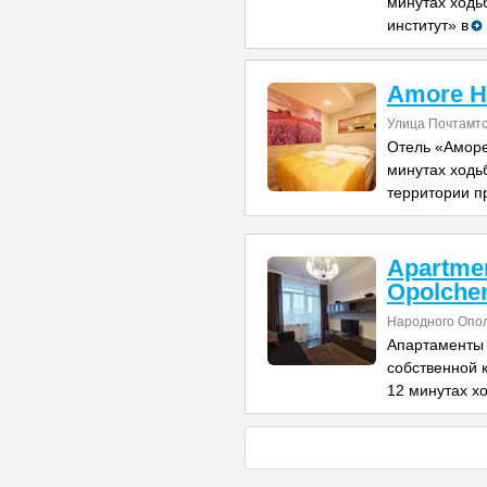
минутах ходь
институт» в
Amore H
Улица Почтамтс
Отель «Аморе
минутах ходь
территории п
Apartme
Opolche
Народного Опо
Апартаменты 
собственной к
12 минутах х