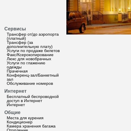
Сервисы
Трансфер от/до аэропорта
(платный)
Трансфер (за
дополнительную плату)
Услуги по продаже билетов
Факс/Ксерокопирование
Люкс для новобрачных
Услуги по глажению
одежды
Прачечная
Конференц-зал/Банкетный
зал
Обслуживание номеров
Интернет
Бесплатный беспроводной
доступ в Интернет
Интернет
Общие
Места для курения
Кондиционер
Камера хранения багажа
Отопление