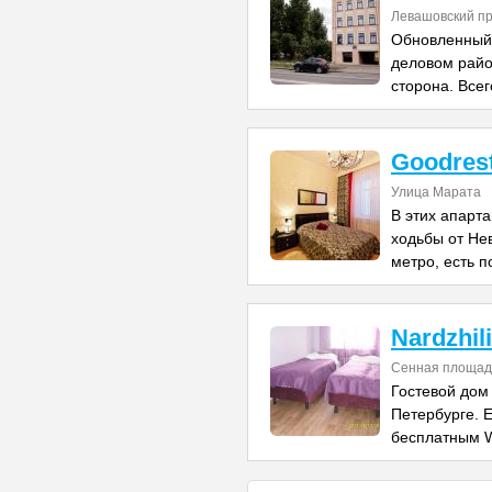
Левашовский пр
Обновленный 
деловом райо
сторона. Всег
Goodres
Улица Марата
В этих апарт
ходьбы от Нев
метро, есть 
Nardzhil
Сенная площад
Гостевой дом
Петербурге. Е
бесплатным W