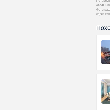
Петербур
отеля Ри
Фотографи
содержан
Похо