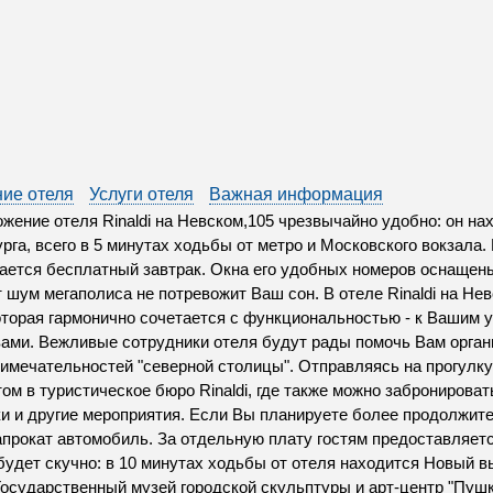
ие отеля
Услуги отеля
Важная информация
жение отеля Rinaldi на Невском,105 чрезвычайно удобно: он на
рга, всего в 5 минутах ходьбы от метро и Московского вокзала. 
ается бесплатный завтрак. Окна его удобных номеров оснащен
т шум мегаполиса не потревожит Ваш сон. В отеле Rinaldi на Не
оторая гармонично сочетается с функциональностью - к Вашим 
ами. Вежливые сотрудники отеля будут рады помочь Вам орган
имечательностей "северной столицы". Отправляясь на прогулку 
том в туристическое бюро Rinaldi, где также можно забронироват
и и другие мероприятия. Если Вы планируете более продолжит
апрокат автомобиль. За отдельную плату гостям предоставляет
будет скучно: в 10 минутах ходьбы от отеля находится Новый 
Государственный музей городской скульптуры и арт-центр "Пушк