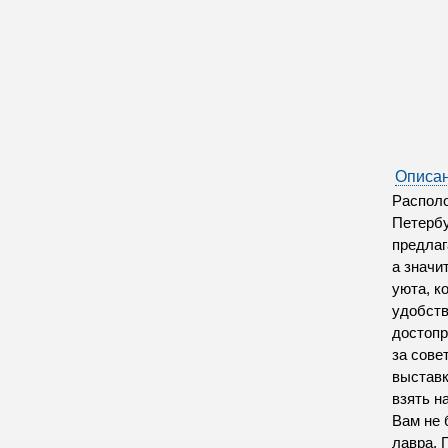
Описан
Располо
Петербу
предлаг
а значи
уюта, к
удобств
достопр
за сове
выставк
взять н
Вам не 
лавра, 