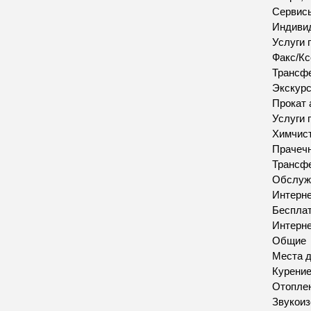
Сервис
Индивид
Услуги 
Факс/Кс
Трансфе
Экскур
Прокат 
Услуги 
Химчис
Прачеч
Трансфе
Обслуж
Интерн
Бесплат
Интерн
Общие
Места д
Курение
Отопле
Звукои