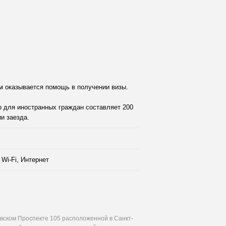
м оказывается помощь в получении визы.
р для иностранных граждан составляет 200
и заезда.
Wi-Fi, Интернет
вском Проспекте 105 расположенной в Санкт-