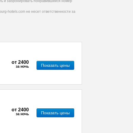
ать и забронировать понравившийся номер
urg-hotels.com не несет ответственности за
от
2400
Показать цены
за ночь
от
2400
Показать цены
за ночь