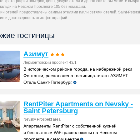
ге: фотографии номеров, цены, услуги отеля и др. На сайте Вы можете выбр
нальди на Невском Проспекте 105 без комиссии.
и отелей предоставлены самими отелями и/или сетями отелей. Saint-Petersb
ие и достоверность этих фотографий.
жие гостиницы
Азимут
Лермонтовский проспект 43/1
В историческом районе города, на набережной реки
Фонтанки, расположена гостиница-гигант АЗИМУТ
Отель Санкт-Петербург,
RentPiter Apartments on Nevsky -
Saint Petersburg
Nevsky Prospekt area
Апартаменты RentPiter с собственной кухней
и бесплатным WiFi расположены на Невском
проспекте, в самом центре