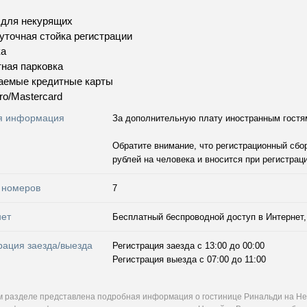
 для некурящих
уточная стойка регистрации
ка
ная парковка
аемые кредитные карты
ro/Mastercard
я информация
За дополнительную плату иностранным гостя
Обратите внимание, что регистрационный сбо
рублей на человека и вносится при регистраци
 номеров
7
нет
Бесплатный беспроводной доступ в Интернет, 
рация заезда/выезда
Регистрация заезда с 13:00 до 00:00
Регистрация выезда с 07:00 до 11:00
м разделе представлена подробная информация о гостинице Ринальди на Не