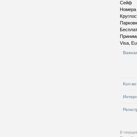
Сейф
Номера
Круглос
Парков
Бесплат
Приним
Visa, Eu
Важна
Кол-во
Интер
Регист
В текуще