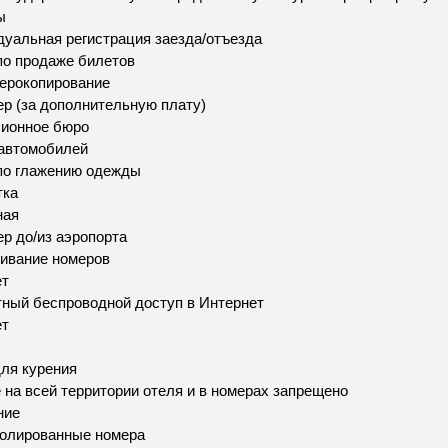
ы
уальная регистрация заезда/отъезда
по продаже билетов
ерокопирование
р (за дополнительную плату)
сионное бюро
автомобилей
по глажению одежды
тка
ная
р до/из аэропорта
ивание номеров
ет
ный беспроводной доступ в Интернет
ет
ля курения
 на всей территории отеля и в номерах запрещено
ние
золированные номера