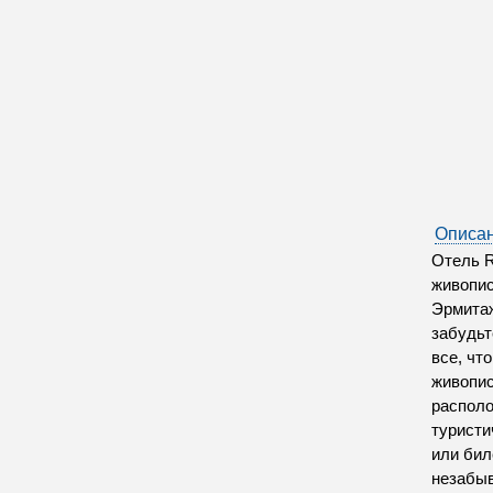
Описан
Отель R
живопис
Эрмитаж
забудьт
все, чт
живопис
располо
туристи
или бил
незабыв