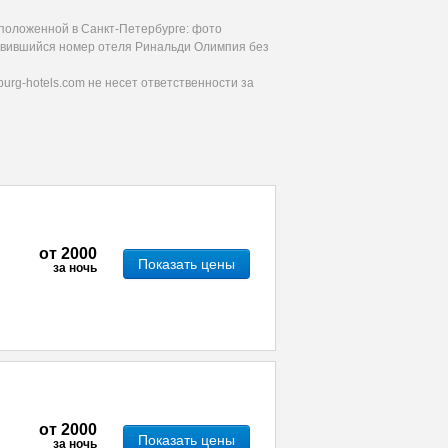
положенной в Санкт-Петербурге: фото
равившийся номер отеля Ринальди Олимпия без
urg-hotels.com не несет ответственности за
от
2000
Показать цены
за ночь
от
2000
Показать цены
за ночь