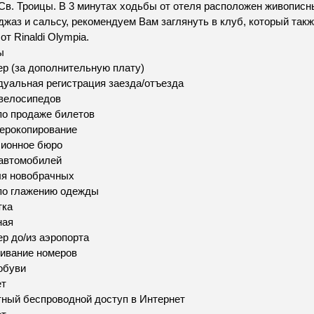
Св. Троицы. В 3 минутах ходьбы от отеля расположен живопис
джаз и сальсу, рекомендуем Вам заглянуть в клуб, который такж
от Rinaldi Olympia.
ы
р (за дополнительную плату)
уальная регистрация заезда/отъезда
велосипедов
по продаже билетов
ерокопирование
сионное бюро
автомобилей
ля новобрачных
по глажению одежды
тка
ная
р до/из аэропорта
ивание номеров
обуви
ет
ный беспроводной доступ в Интернет