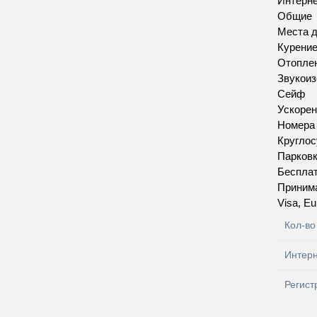
Интерн
Общие
Места д
Курение
Отопле
Звукои
Сейф
Ускорен
Номера
Круглос
Парков
Бесплат
Приним
Visa, Eu
Кол-во
Интер
Регист