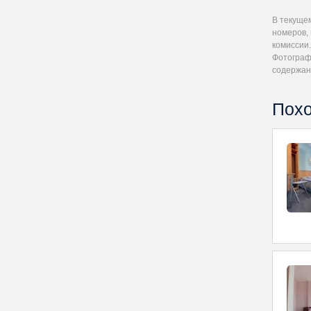
В текуще
номеров,
комиссии.
Фотографи
содержан
Похо