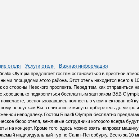
ие отеля
Услуги отеля
Важная информация
inaldi Olympia предлагает гостям остановиться в приятной атм
ными площадями этого района. Этот отель находится всего в 10
 со стороны Невского проспекта. Перед тем, как отправиться н
е хорошенько подкрепиться бесплатным завтраком B&B Olympia.
о пожелаете, воспользовавшись полностью укомплектованной ку
ному переулкам Вы в считанные минуты доберетесь до метро и
женной неподалеку. Гостям Rinaldi Olympia бесплатно предлага
ческое бюро отеля, вежливые сотрудники которого всегда буду
еты на концерт. Кроме того, здесь можно взять напрокат машину
аемый индивидуальный тур по Санкт-Петербургу. Всего за 10 