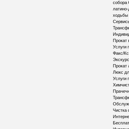
собора 
латино-
ходьбы 
Сервис
Трансфе
Индивид
Прокат 
Услуги 
Факс/Кс
Экскур
Прокат 
Люкс д
Услуги 
Химчис
Прачеч
Трансфе
Обслуж
Чистка 
Интерн
Бесплат