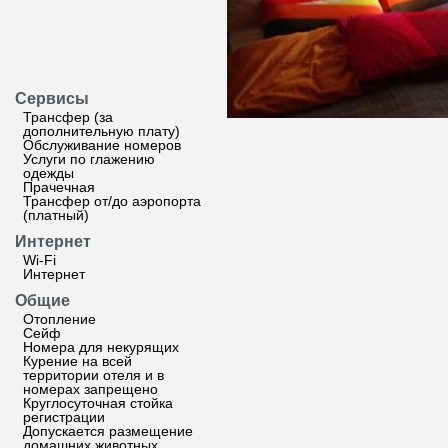
Сервисы
Трансфер (за
дополнительную плату)
Обслуживание номеров
Услуги по глажению
одежды
Прачечная
Трансфер от/до аэропорта
(платный)
Интернет
Wi-Fi
Интернет
Общие
Отопление
Сейф
Номера для некурящих
Курение на всей
территории отеля и в
номерах запрещено
Круглосуточная стойка
регистрации
Допускается размещение
домашних животных