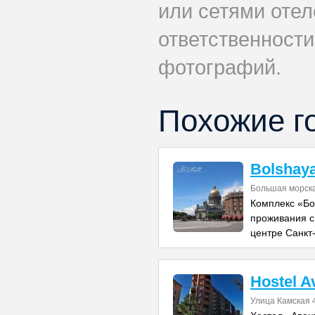
или сетями отеле
ответственности
фотографий.
Похожие г
Bolshay
Большая морск
Комплекс «Бо
проживания с
центре Санкт
Hostel A
Улица Камская 