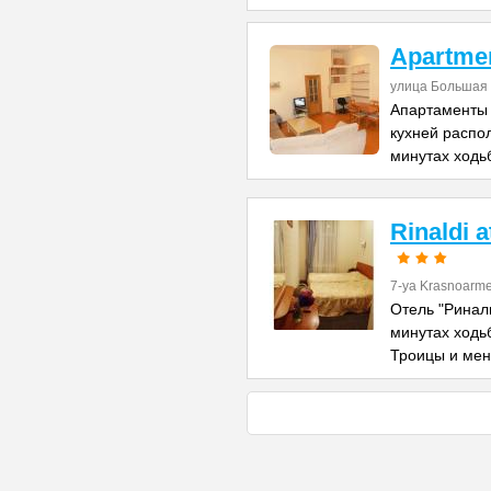
Apartme
улица Большая 
Апартаменты 
кухней распо
минутах ходь
Rinaldi 
7-ya Krasnoarme
Отель "Риналь
минутах ходь
Троицы и ме