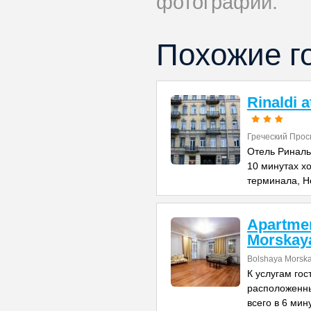
фотографий.
Похожие г
Rinaldi 
Греческий Прос
Отель Риналь
10 минутах х
терминала, Н
Apartme
Morskay
Bolshaya Morska
К услугам го
расположенны
всего в 6 мин