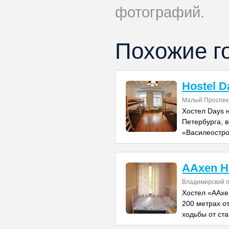
фотографий.
Похожие г
Hostel D
Малый Проспект
Хостел Days 
Петербурга, 
«Василеостро
AAxen H
Владимирский п
Хостел «AAxe
200 метрах от
ходьбы от ст