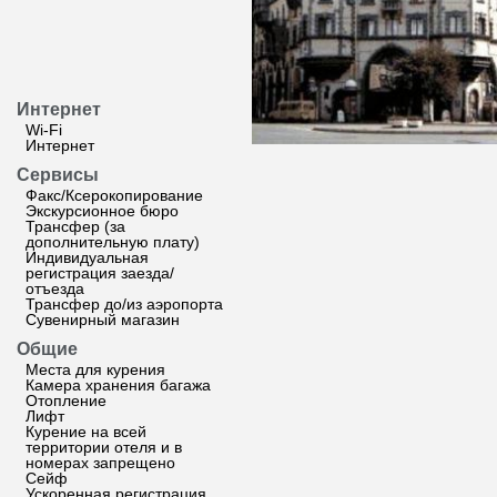
Интернет
Wi-Fi
Интернет
Сервисы
Факс/Ксерокопирование
Экскурсионное бюро
Трансфер (за
дополнительную плату)
Индивидуальная
регистрация заезда/
отъезда
Трансфер до/из аэропорта
Сувенирный магазин
Общие
Места для курения
Камера хранения багажа
Отопление
Лифт
Курение на всей
территории отеля и в
номерах запрещено
Сейф
Ускоренная регистрация