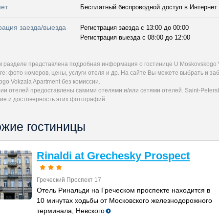
нет
Бесплатный беспроводной доступ в Интернет
рация заезда/выезда
Регистрация заезда с 13:00 до 00:00
Регистрация выезда с 08:00 до 12:00
м разделе представлена подробная информация о гостинице U Moskovskogo V
ге: фото номеров, цены, услуги отеля и др. На сайте Вы можете выбрать и 
go Vokzala Apartment без комиссии.
и отелей предоставлены самими отелями и/или сетями отелей. Saint-Petersb
ие и достоверность этих фотографий.
жие гостиницы
Rinaldi at Grechesky Prospect
Греческий Проспект 17
Отель Ринальди на Греческом проспекте находится в
10 минутах ходьбы от Московского железнодорожного
терминала, Невского