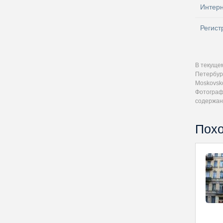
Интер
Регист
В текуще
Петербур
Moskovsko
Фотографи
содержан
Похо