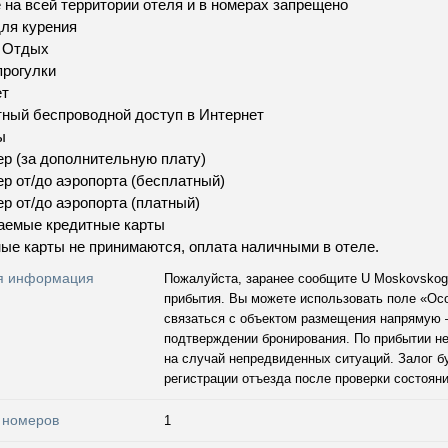
 на всей территории отеля и в номерах запрещено
ля курения
и Отдых
рогулки
ет
ный беспроводной доступ в Интернет
ы
р (за дополнительную плату)
р от/до аэропорта (бесплатный)
р от/до аэропорта (платный)
аемые кредитные карты
ые карты не принимаются, оплата наличными в отеле.
я информация
Пожалуйста, заранее сообщите U Moskovskog
прибытия. Вы можете использовать поле «Ос
связаться с объектом размещения напрямую 
подтверждении бронирования. По прибытии не
на случай непредвиденных ситуаций. Залог б
регистрации отъезда после проверки состоян
 номеров
1