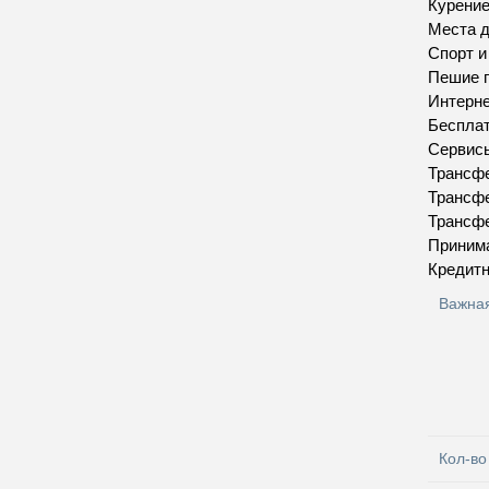
Курение
Места д
Спорт 
Пешие п
Интерн
Бесплат
Сервис
Трансфе
Трансфе
Трансфе
Приним
Кредитн
Важна
Кол-во