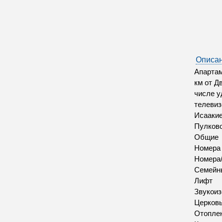
Описан
Апартам
км от Д
числе у
телевиз
Исаакие
Пулково
Общие
Номера
Номера/
Семейн
Лифт
Звукои
Церков
Отопле