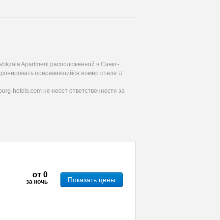
okzala Apartment расположенной в Санкт-
забронировать понравившийся номер отеля U
urg-hotels.com не несет ответственности за
от
0
Показать цены
за ночь