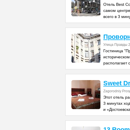
Отель Best Co
самом центре
всего в 3 мин
Провор
Улица Правды 
Гостиница "П
историческом
располагает
Sweet D
Zagorodniy Prosp
Этот отель р
3 минутах хо
и «Достоевска
13 Room