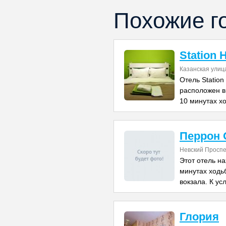
Похожие г
Station 
Казанская улиц
Отель Station
расположен в
10 минутах х
Перрон 
Невский Проспе
Этот отель на
минутах ходь
вокзала. К ус
Глория