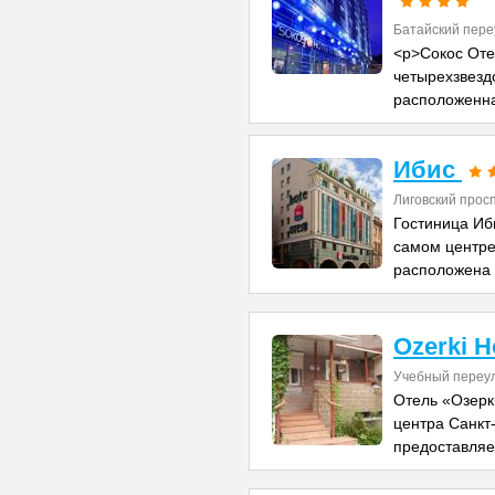
Батайский пере
<p>Сокос Оте
четырехзвезд
расположенна
Ибис
Лиговский прос
Гостиница Иб
самом центре
расположена 
Ozerki H
Учебный переул
Отель «Озерк
центра Санкт
предоставляе