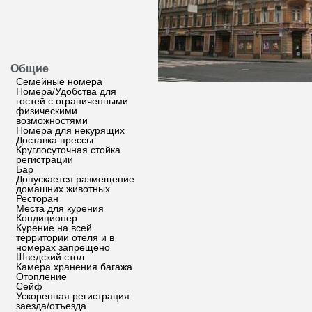
Общие
Семейные номера
Номера/Удобства для
гостей с ограниченными
физическими
возможностями
Номера для некурящих
Доставка прессы
Круглосуточная стойка
регистрации
Бар
Допускается размещение
домашних животных
Ресторан
Места для курения
Кондиционер
Курение на всей
территории отеля и в
номерах запрещено
Шведский стол
Камера хранения багажа
Отопление
Сейф
Ускоренная регистрация
заезда/отъезда