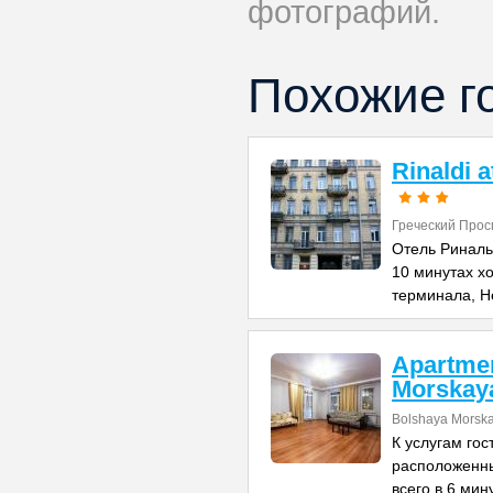
фотографий.
Похожие г
Rinaldi 
Греческий Прос
Отель Риналь
10 минутах х
терминала, Н
Apartme
Morskay
Bolshaya Morska
К услугам го
расположенны
всего в 6 мин