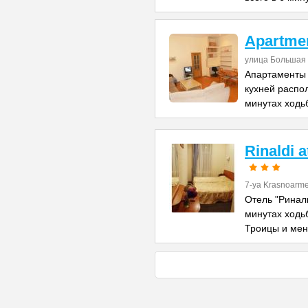
Apartme
улица Большая 
Апартаменты 
кухней распо
минутах ходь
Rinaldi 
7-ya Krasnoarme
Отель "Риналь
минутах ходь
Троицы и ме