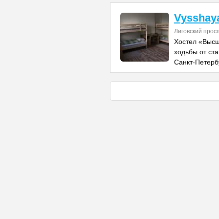
Vysshaya
Лиговский прос
Хостел «Высш
ходьбы от ст
Санкт-Петербу