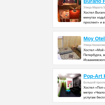
Burano H
Улица Марата 
Хостел Burano
минутах ходь
проспект» и в
Moy Otel
Улица Казанска
Хостел «Мой 
Петербурга, в
Исаакиевского
Pop-Art 
Большой проспек
Хостел «Поп-
метро «Чкало
услугам бесп