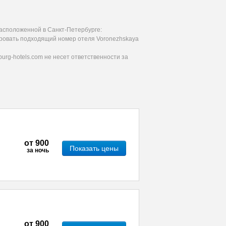
асположенной в Санкт-Петербурге:
ировать подходящий номер отеля Voronezhskaya
urg-hotels.com не несет ответственности за
от
900
Показать цены
за ночь
от
900