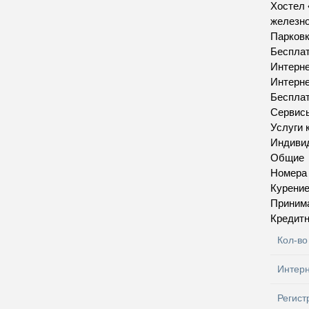
Хостел 
железно
Парков
Бесплат
Интерн
Интерн
Бесплат
Сервис
Услуги 
Индивид
Общие
Номера
Курение
Приним
Кредитн
Кол-во
Интер
Регист