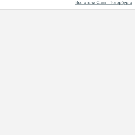
Все отели Санкт-Петербурга
нированию отелей в Санкт-Петербурге различного класса и бюджет
 воспользоваться формой поиска, послать быстрый запрос или про