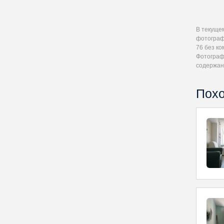
В текуще
фотограф
76 без ко
Фотографи
содержан
Похо