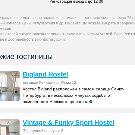
Регистрация выезда до 12:00
м разделе представлена полная информация о гостинице Voronezhskaya 76 р
ии номеров, цены, услуги отеля и др. На сайте Вы можете выбрать и заброн
миссии.
и отелей предоставлены самими отелями и/или сетями отелей. Saint-Petersb
ие и достоверность этих фотографий.
жие гостиницы
Bigland Hostel
Большая Конюшнная Улица 12
Хостел Bigland расположен в самом сердце Санкт-
Петербурга, в нескольких минутах ходьбы от
оживленного Невского проспекта
Vintage & Funky Sport Hostel
Перекупной переулок 3