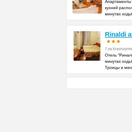
Апартаменты 
кухней распо
минутах ходь
Rinaldi 
7-ya Krasnoarme
Отель "Риналь
минутах ходь
Троицы и ме