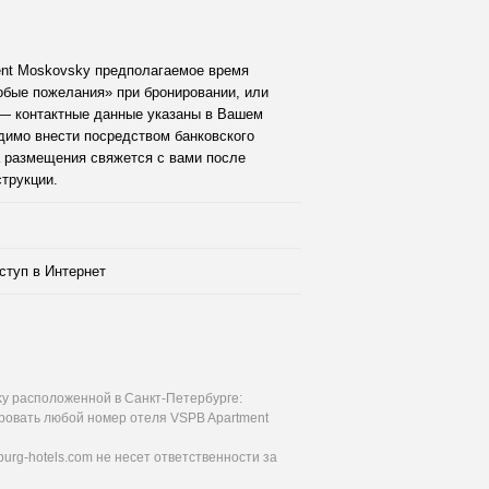
nt Moskovsky предполагаемое время
обые пожелания» при бронировании, или
— контактные данные указаны в Вашем
димо внести посредством банковского
а размещения свяжется с вами после
трукции.
ступ в Интернет
ky расположенной в Санкт-Петербурге:
ировать любой номер отеля VSPB Apartment
urg-hotels.com не несет ответственности за