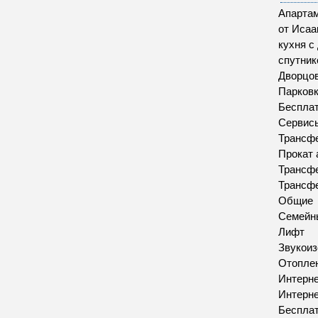
Апартам
от Исаа
кухня с
спутник
Дворцов
Парков
Бесплат
Сервис
Трансфе
Прокат 
Трансфе
Трансфе
Общие
Семейн
Лифт
Звукои
Отопле
Интерн
Интерн
Бесплат