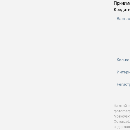
Приним
Кредитн
Важна
Кол-во
Интер
Регист
На этой 
фотограф
Moskovsky
Фотографи
содержан