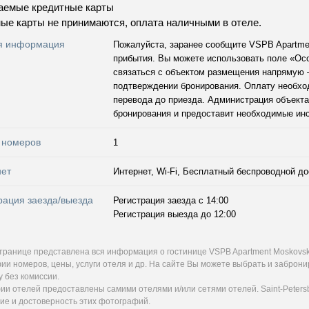
аемые кредитные карты
ые карты не принимаются, оплата наличными в отеле.
я информация
Пожалуйста, заранее сообщите VSPB Apartme
прибытия. Вы можете использовать поле «Ос
связаться с объектом размещения напрямую 
подтверждении бронирования. Оплату необхо
перевода до приезда. Администрация объект
бронирования и предоставит необходимые инс
 номеров
1
нет
Интернет, Wi-Fi, Бесплатный беспроводной до
рация заезда/выезда
Регистрация заезда с 14:00
Регистрация выезда до 12:00
странице представлена вся информация о гостинице VSPB Apartment Moskovs
ии номеров, цены, услуги отеля и др. На сайте Вы можете выбрать и заброн
 без комиссии.
и отелей предоставлены самими отелями и/или сетями отелей. Saint-Petersb
ие и достоверность этих фотографий.