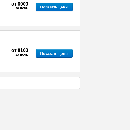
от
8000
Показать цены
за ночь
от
8100
Показать цены
за ночь