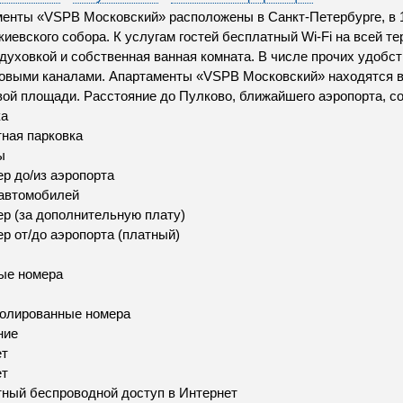
енты «VSPB Московский» расположены в Санкт-Петербурге, в 1,9
киевского собора. К услугам гостей бесплатный Wi-Fi на всей т
 духовкой и собственная ванная комната. В числе прочих удобс
овыми каналами. Апартаменты «VSPB Московский» находятся в 
ой площади. Расстояние до Пулково, ближайшего аэропорта, со
ка
ная парковка
ы
р до/из аэропорта
автомобилей
р (за дополнительную плату)
р от/до аэропорта (платный)
ые номера
золированные номера
ние
ет
ет
ный беспроводной доступ в Интернет