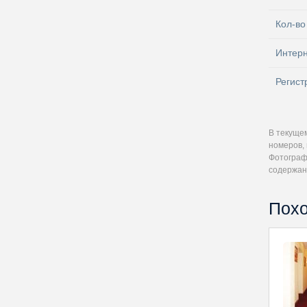
Кол-во
Интер
Регист
В текуще
номеров, 
Фотографи
содержан
Похо