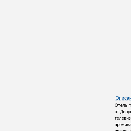
Описан
Отель Y
от Двор
телевиз
прожива
прочих 