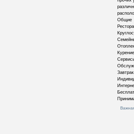
различн
располо
Общие
Рестора
Круглос
Семейн
Отопле
Курение
Сервис
Обслуж
Завтрак
Индивид
Интерн
Бесплат
Приним
Важна