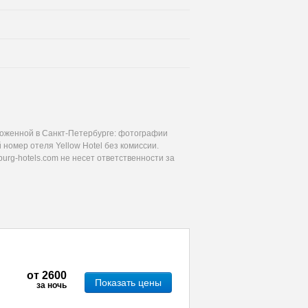
ложенной в Санкт-Петербурге: фотографии
 номер отеля Yellow Hotel без комиссии.
urg-hotels.com не несет ответственности за
от
2600
Показать цены
за ночь