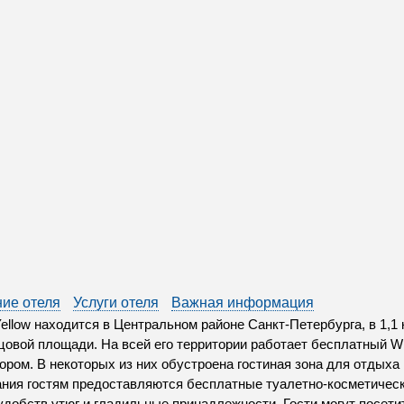
ие отеля
Услуги отеля
Важная информация
ellow находится в Центральном районе Санкт-Петербурга, в 1,1 к
цовой площади. На всей его территории работает бесплатный Wi
ором. В некоторых из них обустроена гостиная зона для отдыха
ния гостям предоставляются бесплатные туалетно-косметичес
удобств утюг и гладильные принадлежности. Гости могут посетит