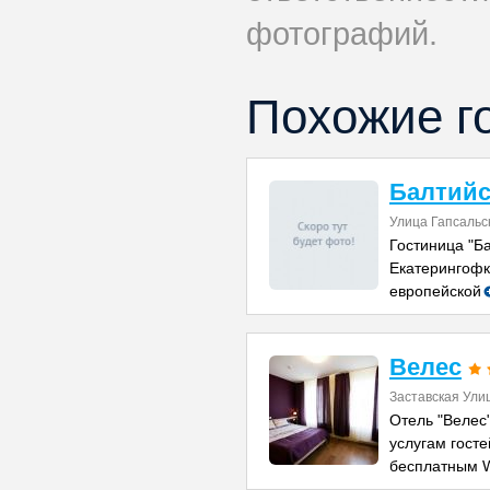
фотографий.
Похожие г
Балтийс
Улица Гапсальс
Гостиница "Б
Екатерингофк
европейской
Велес
Заставская Ули
Отель "Велес"
услугам гост
бесплатным W