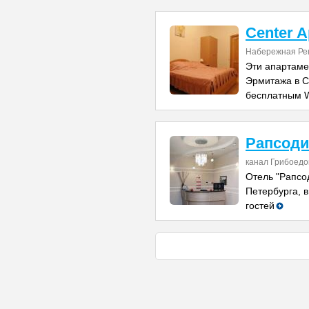
Center A
Набережная Ре
Эти апартаме
Эрмитажа в С
бесплатным W
Рапсод
канал Грибоедо
Отель "Рапсо
Петербурга, в
гостей