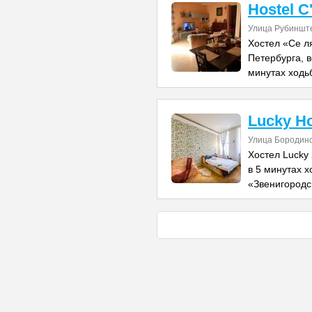
Hostel C'
Улица Рубиншт
Хостел «Се л
Петербурга, в
минутах ходь
Lucky Ho
Улица Бородинс
Хостел Lucky 
в 5 минутах 
«Звенигородск