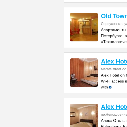
Old Tow
Серпуховская у
Апартаменты 
Петербурге, в
«Технологиче
Alex Hot
Marata street 22
Alex Hotel on 
Wi-Fi access i
with
Alex Hot
пр.Непокоренны
Алекс-Отель н
Petersburg. Fr