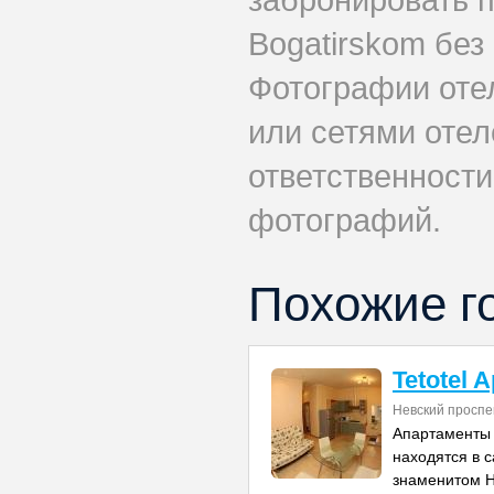
Bogatirskom без
Фотографии оте
или сетями отеле
ответственности
фотографий.
Похожие г
Tetotel 
Невский проспе
Апартаменты 
находятся в 
знаменитом Н