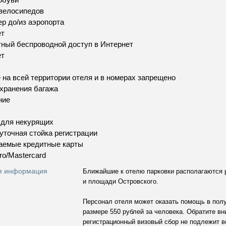
велосипедов
р до/из аэропорта
ет
ный беспроводной доступ в Интернет
ет
 на всей территории отеля и в номерах запрещено
хранения багажа
ние
 для некурящих
уточная стойка регистрации
аемые кредитные карты
ro/Mastercard
я информация
Ближайшие к отелю парковки располагаются 
и площади Островского.
Персонал отеля может оказать помощь в пол
размере 550 рублей за человека. Обратите вн
регистрационный визовый сбор не подлежит 