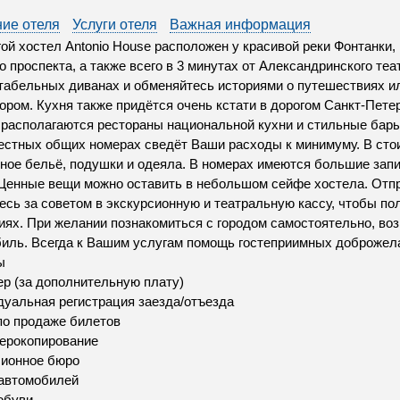
ие отеля
Услуги отеля
Важная информация
ой хостел Antonio House расположен у красивой реки Фонтанки, 
о проспекта, а также всего в 3 минутах от Александринского теа
абельных диванах и обменяйтесь историями о путешествиях или
ором. Кухня также придётся очень кстати в дорогом Санкт-Петерб
располагаются рестораны национальной кухни и стильные бары
стных общих номерах сведёт Ваши расходы к минимуму. В сто
ное бельё, подушки и одеяла. В номерах имеются большие за
Ценные вещи можно оставить в небольшом сейфе хостела. Отпра
есь за советом в экскурсионную и театральную кассу, чтобы п
иях. При желании познакомиться с городом самостоятельно, во
иль. Всегда к Вашим услугам помощь гостеприимных доброжел
ы
р (за дополнительную плату)
уальная регистрация заезда/отъезда
по продаже билетов
ерокопирование
сионное бюро
автомобилей
обуви