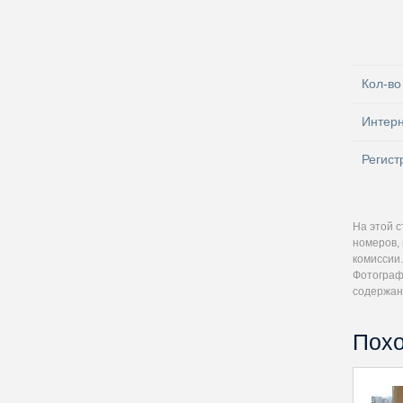
Кол-во
Интер
Регист
На этой 
номеров, 
комиссии.
Фотографи
содержан
Похо