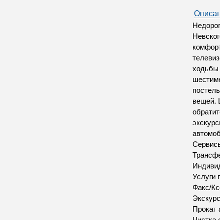
Описан
Недорог
Невског
комфорт
телевиз
ходьбы 
шестиме
постель
вещей. 
обратит
экскурс
автомоб
Сервис
Трансфе
Индивид
Услуги 
Факс/Кс
Экскур
Прокат 
Чистка 