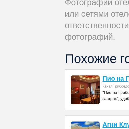
Фотографии оте
или сетями отеле
ответственности
фотографий.
Похожие г
Пио на 
Канал Грибоедо
"Пио на Грибо
завтрак", удо
Агни Кл