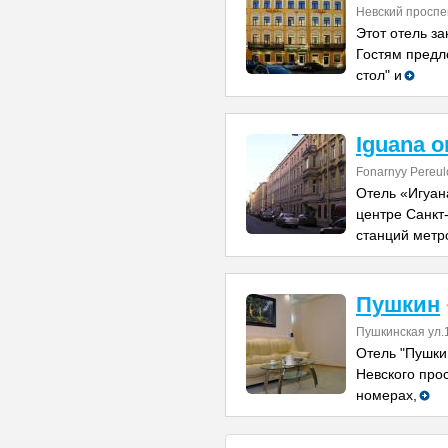
Невский проспе
Этот отель за
Гостям предл
стол" и
Iguana o
Fonarnyy Pereul
Отель «Игуан
центре Санкт-
станций метр
Пушкин
Пушкинская ул.
Отель "Пушки
Невского про
номерах,