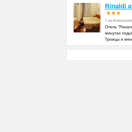
Rinaldi 
7-ya Krasnoarme
Отель "Риналь
минутах ходь
Троицы и ме