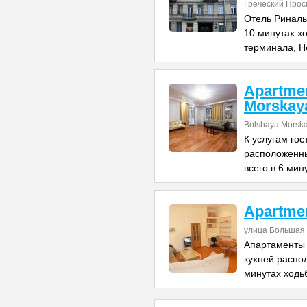
Греческий Прос
Отель Риналь
10 минутах х
терминала, Н
Apartme
Morskay
Bolshaya Morska
К услугам го
расположенны
всего в 6 мин
Apartme
улица Большая 
Апартаменты 
кухней распо
минутах ходь