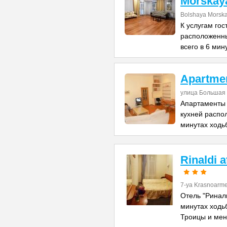
Morskay
Bolshaya Morska
К услугам го
расположенны
всего в 6 мин
Apartme
улица Большая 
Апартаменты 
кухней распо
минутах ходь
Rinaldi 
7-ya Krasnoarme
Отель "Риналь
минутах ходь
Троицы и ме