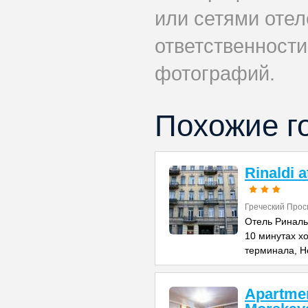
или сетями отеле
ответственности
фотографий.
Похожие г
Rinaldi 
Греческий Прос
Отель Риналь
10 минутах х
терминала, Н
Apartme