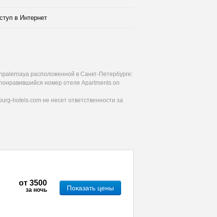
ступ в Интернет
hpalernaya расположенной в Санкт-Петербурге:
 понравившийся номер отеля Apartments on
urg-hotels.com не несет ответственности за
от
3500
Показать цены
за ночь