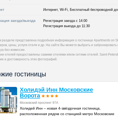
нет
Интернет, Wi-Fi, Бесплатный беспроводной до
рация заезда/выезда
Регистрация заезда с 14:00
Регистрация выезда до 11:30
м разделе представлена подробная информация о гостинице Apartments on S
ров, цены, услуги отеля и др. На сайте Вы можете выбрать и забронировать
ya без комиссии.
и отелей предоставлены самими отелями и/или сетями отелей. Saint-Petersb
ие и достоверность этих фотографий.
жие гостиницы
Холидэй Инн Московские
Ворота
Московский проспект 97А
Холидей Инн – новая 4-звёздочная гостиница,
расположенная рядом со станцией метро Московские