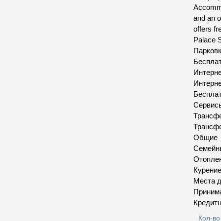
Accommod
and an o
offers f
Palace S
Парков
Бесплат
Интерн
Интерн
Бесплат
Сервис
Трансфе
Трансфе
Общие
Семейн
Отопле
Курение
Места д
Приним
Кредитн
Кол-во