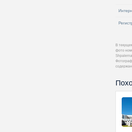
Интер
Регист
В текуще
фото номе
Shpalerna
Фотографи
содержан
Похо