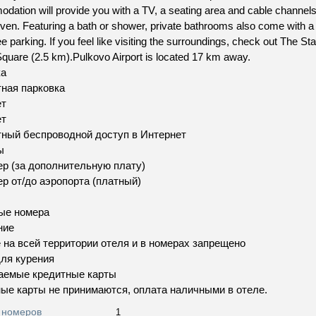
ation will provide you with a TV, a seating area and cable channels. 
ven. Featuring a bath or shower, private bathrooms also come with a 
ree parking. If you feel like visiting the surroundings, check out Th
quare (2.5 km).Pulkovo Airport is located 17 km away.
ка
ная парковка
ет
ет
ный беспроводной доступ в Интернет
ы
р (за дополнительную плату)
р от/до аэропорта (платный)
ые номера
ние
 на всей территории отеля и в номерах запрещено
ля курения
аемые кредитные карты
ые карты не принимаются, оплата наличными в отеле.
 номеров
1