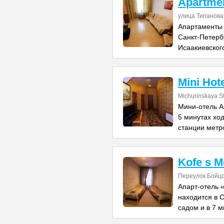
Apartmen
улица Типанова
Апартаменты 
Санкт-Петербу
Исаакиевског
Mini Hote
Michurinskaya St
Мини-отель As
5 минутах хо
станции метр
Kofe s 
Переулок Бойцо
Апарт-отель 
находится в 
садом и в 7 м