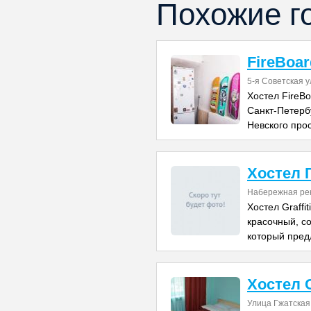
Похожие г
FireBoar
5-я Советская у
Хостел FireB
Санкт-Петербу
Невского прос
Хостел 
Набережная ре
Хостел Graffit
красочный, с
который пред
Хостел 
Улица Гжатская