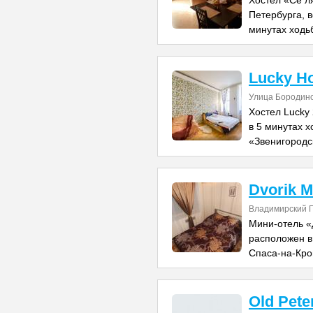
Хостел «Се л
Петербурга, в
минутах ходь
Lucky Ho
Улица Бородинс
Хостел Lucky 
в 5 минутах 
«Звенигородск
Dvorik M
Владимирский П
Мини-отель «
расположен в 
Спаса-на-Кро
Old Pete