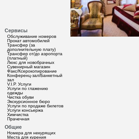
Сервисы
Обслуживание номеров
Прокат автомобилей
Трансфер (за
дополнительную плату)
Трансфер от/до аэропорта
(платный)
Люкс для новобрачных
Сувенирный магазин
Факс/Ксерокопирование
Конференц-зал/Банкетный
зал
V.I.P. Услуги
Услуги по глажению
одежды
Чистка обуви
Экскурсионное бюро
Услуги по продаже билетов
Услуги консьержа
Химчистка
Прачечная
Общие
Номера для некурящих
Места для курения