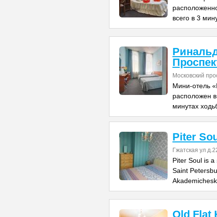
расположенно
всего в 3 мин
Ринальд
Проспек
Московский про
Мини-отель «
расположен в 
минутах ходь
Piter Sou
Гжатская ул д.2
Piter Soul is 
Saint Petersbu
Akademichesk
Old Flat