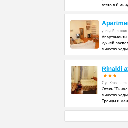
всего в 6 мин
Apartme
улица Большая 
Апартаменты 
кухней распо
минутах ходь
Rinaldi 
7-ya Krasnoarme
Отель "Риналь
минутах ходь
Троицы и ме