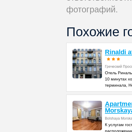
фотографий.
Похожие г
Rinaldi 
Греческий Прос
Отель Риналь
10 минутах х
терминала, Н
Apartme
Morskay
Bolshaya Morska
К услугам го
расположенны