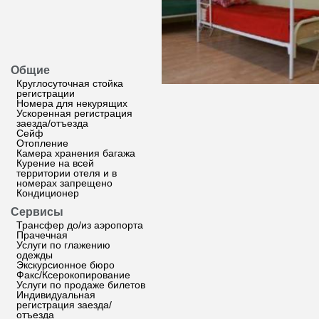
Общие
Круглосуточная стойка
регистрации
Номера для некурящих
Ускоренная регистрация
заезда/отъезда
Сейф
Отопление
Камера хранения багажа
Курение на всей
территории отеля и в
номерах запрещено
Кондиционер
Сервисы
Трансфер до/из аэропорта
Прачечная
Услуги по глажению
одежды
Экскурсионное бюро
Факс/Ксерокопирование
Услуги по продаже билетов
Индивидуальная
регистрация заезда/
отъезда