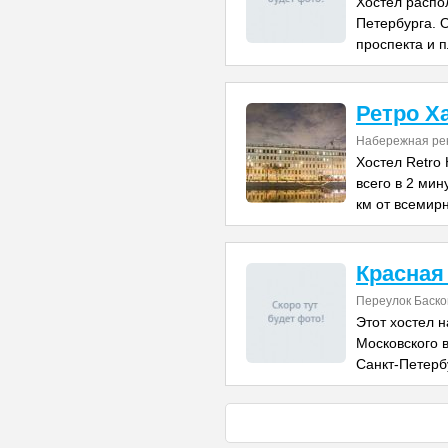
Хостел распо
Петербурга. О
проспекта и 
Ретро Х
Набережная рек
Хостел Retro
всего в 2 мин
км от всемир
Красная
Переулок Баско
Этот хостел н
Московского в
Санкт-Петерб