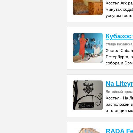
Хостел Ark ра
минутах ходь
услугам гост
Кубахос
Улица Казанская
Хостел Cubah
Петербурга, в
собора и Эрм
Na Litey
Литейный проспе
Хостел «На Л
расположен в
от станции м
RADA Fe